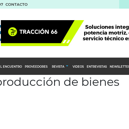
07
CONTACTO
L ENCUENTRO
PROVEEDORES
REVISTA
VIDEOS
ENTREVISTAS
NEWSLETTE
 producción de bienes
Calendario Editorial
to y compras
Ediciones Anteriores
nventarios
inistro del Agro
stribución