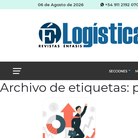
06 de Agosto de 2026
+54 911 2192 07
SECCIONES
M
Archivo de etiquetas:
Abastecimien
Almacenes e i
Cadena de Sum
Logística y di
Management