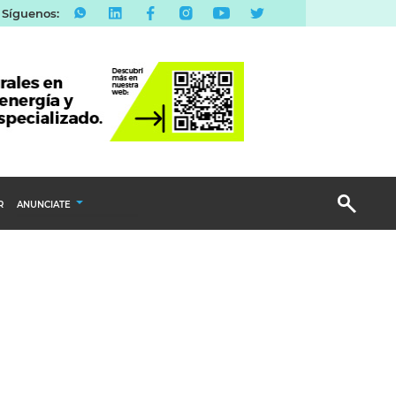
Síguenos:
R
ANUNCIATE
Publicidad Display
Email Marketing
Branded Content
Publicidad Revista