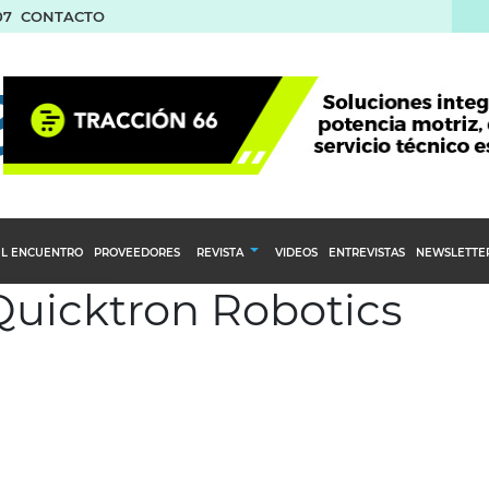
07
CONTACTO
L ENCUENTRO
PROVEEDORES
REVISTA
VIDEOS
ENTREVISTAS
NEWSLETTE
 Quicktron Robotics
Calendario Editorial
to y compras
Ediciones Anteriores
nventarios
inistro del Agro
stribución