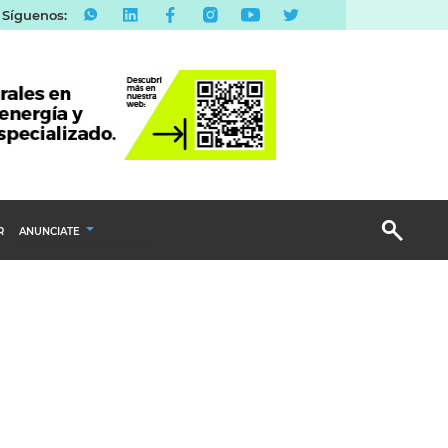
Síguenos:
R
ANUNCIATE
Publicidad Display
Email Marketing
Branded Content
Publicidad Revista