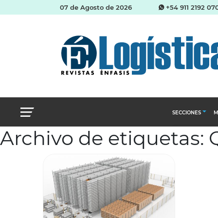
07 de Agosto de 2026
+54 911 2192 07
SECCIONES
M
Archivo de etiquetas:
Abastecimien
Almacenes e i
Cadena de Sum
Logística y di
Management