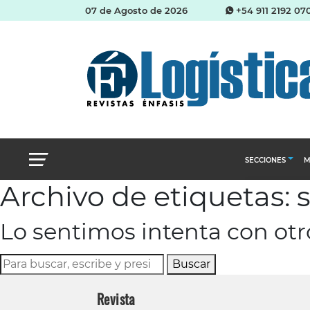
07 de Agosto de 2026
+54 911 2192 07
SECCIONES
M
Archivo de etiquetas: s
Abastecimien
Lo sentimos intenta con ot
Almacenes e i
Cadena de Sum
Buscar
Logística y di
Revista
Management