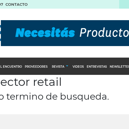
07
CONTACTO
L ENCUENTRO
PROVEEDORES
REVISTA
VIDEOS
ENTREVISTAS
NEWSLETTE
ector retail
Calendario Editorial
to y compras
Ediciones Anteriores
ro termino de busqueda.
nventarios
inistro del Agro
stribución