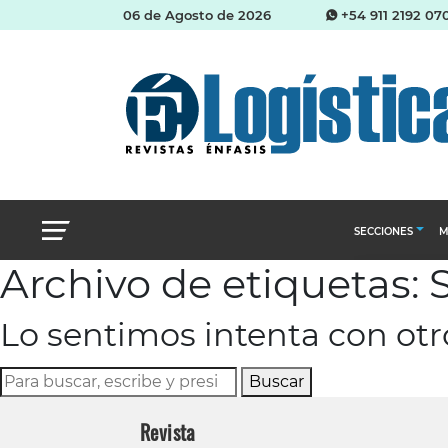
06 de Agosto de 2026
+54 911 2192 07
SECCIONES
M
Archivo de etiquetas:
Abastecimien
Lo sentimos intenta con ot
Almacenes e i
Cadena de Sum
Buscar
Logística y di
Revista
Management