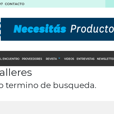
07
CONTACTO
L ENCUENTRO
PROVEEDORES
REVISTA
VIDEOS
ENTREVISTAS
NEWSLETTE
alleres
Calendario Editorial
to y compras
Ediciones Anteriores
ro termino de busqueda.
nventarios
inistro del Agro
stribución