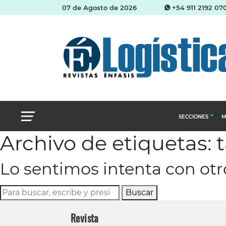
07 de Agosto de 2026
+54 911 2192 07
SECCIONES
M
Archivo de etiquetas: t
Abastecimien
Lo sentimos intenta con ot
Almacenes e i
Cadena de Sum
Buscar
Logística y di
Revista
Management