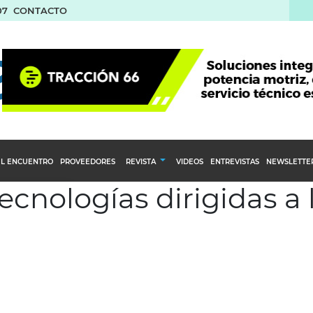
07
CONTACTO
L ENCUENTRO
PROVEEDORES
REVISTA
VIDEOS
ENTREVISTAS
NEWSLETTE
ecnologías dirigidas a 
Calendario Editorial
to y compras
Ediciones Anteriores
nventarios
inistro del Agro
stribución