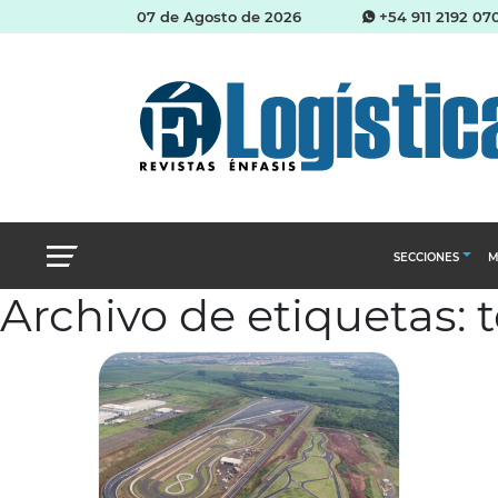
07 de Agosto de 2026
+54 911 2192 07
SECCIONES
M
Archivo de etiquetas: t
Abastecimien
Almacenes e i
Cadena de Sum
Logística y di
Management