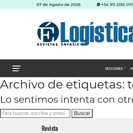
07 de Agosto de 2026
+54 911 2192 07
SECCIONES
M
Archivo de etiquetas: 
Abastecimien
Lo sentimos intenta con ot
Almacenes e i
Cadena de Sum
Buscar
Logística y di
Revista
Management