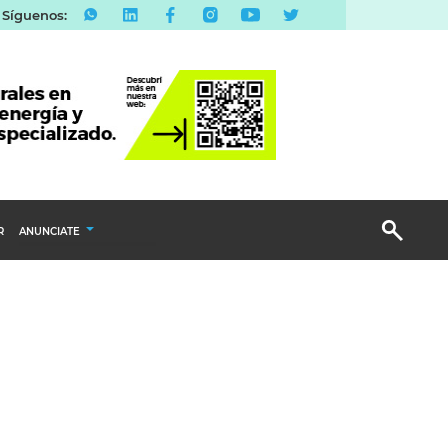
Síguenos:
R
ANUNCIATE
Publicidad Display
Email Marketing
Branded Content
Publicidad Revista