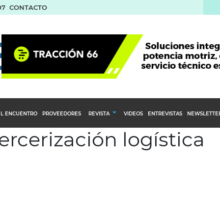
07
CONTACTO
L ENCUENTRO
PROVEEDORES
REVISTA
VIDEOS
ENTREVISTAS
NEWSLETTE
ercerización logística
Calendario Editorial
to y compras
Ediciones Anteriores
nventarios
inistro del Agro
stribución