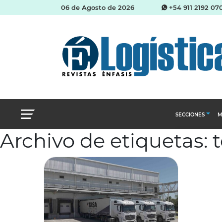
06 de Agosto de 2026
+54 911 2192 07
SECCIONES
M
Archivo de etiquetas: t
Abastecimien
Almacenes e i
Cadena de Sum
Logística y di
Management