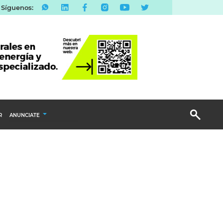
Síguenos:
R
ANUNCIATE
Publicidad Display
Email Marketing
Branded Content
Publicidad Revista