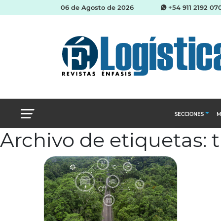
06 de Agosto de 2026
+54 911 2192 07
SECCIONES
M
Archivo de etiquetas:
Abastecimien
Almacenes e i
Cadena de Sum
Logística y di
Management