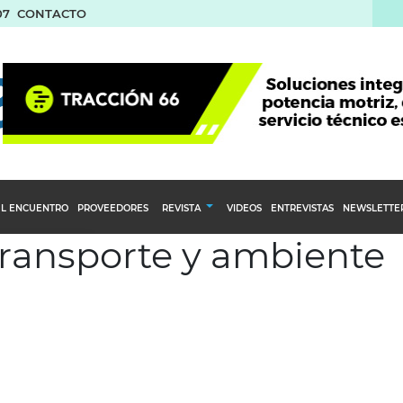
07
CONTACTO
L ENCUENTRO
PROVEEDORES
REVISTA
VIDEOS
ENTREVISTAS
NEWSLETTE
 transporte y ambiente
Calendario Editorial
to y compras
Ediciones Anteriores
nventarios
inistro del Agro
stribución