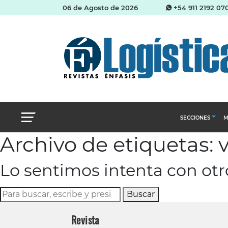
06 de Agosto de 2026
+54 911 2192 07
SECCIONES
M
Archivo de etiquetas: 
Abastecimien
Lo sentimos intenta con ot
Almacenes e i
Cadena de Sum
Buscar
Logística y di
Revista
Management