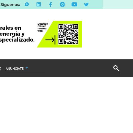
Síguenos:
R
ANUNCIATE
Publicidad Display
Email Marketing
Branded Content
Publicidad Revista