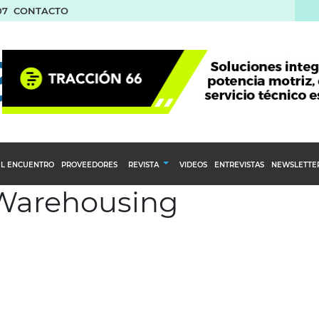
07
CONTACTO
L ENCUENTRO
PROVEEDORES
REVISTA
VIDEOS
ENTREVISTAS
NEWSLETTE
 Warehousing
Calendario Editorial
to y compras
Ediciones Anteriores
nventarios
inistro del Agro
stribución