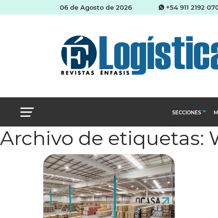
06 de Agosto de 2026
+54 911 2192 07
SECCIONES
M
Archivo de etiquetas:
Abastecimien
Almacenes e i
Cadena de Sum
Logística y di
Management