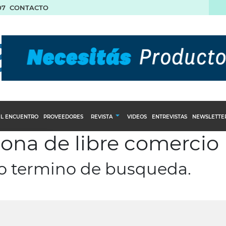
07
CONTACTO
L ENCUENTRO
PROVEEDORES
REVISTA
VIDEOS
ENTREVISTAS
NEWSLETTE
zona de libre comercio
Calendario Editorial
to y compras
Ediciones Anteriores
ro termino de busqueda.
nventarios
inistro del Agro
stribución