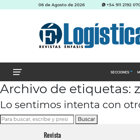
06 de Agosto de 2026
+54 911 2192 07
SECCIONES
M
Archivo de etiquetas: 
Abastecimien
Lo sentimos intenta con ot
Almacenes e i
Cadena de Sum
Buscar
Logística y di
Revista
Management