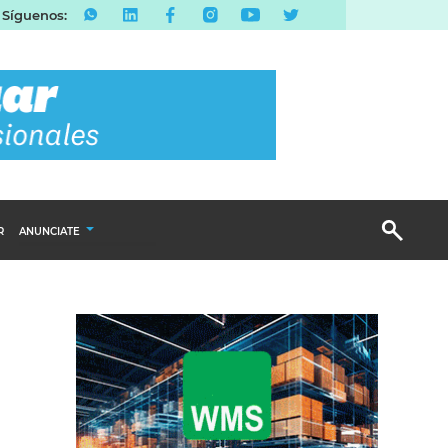
Síguenos:
R
ANUNCIATE
Publicidad Display
Email Marketing
Branded Content
Publicidad Revista