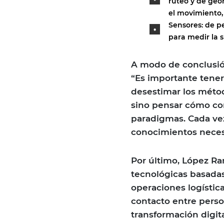
ruteo y de geor
el movimiento,
Sensores: de pe
para medir la s
A modo de conclusió
“Es importante tener
desestimar los métod
sino pensar cómo co
paradigmas. Cada ve
conocimientos necesa
Por último, López Ra
tecnológicas basadas
operaciones logístic
contacto entre pers
transformación digit