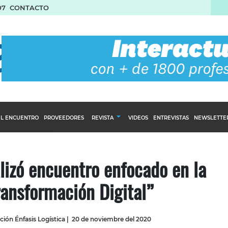
07
CONTACTO
L ENCUENTRO
PROVEEDORES
REVISTA
VIDEOS
ENTREVISTAS
NEWSLETTE
Calendario Editorial
to y compras
Ediciones Anteriores
izó encuentro enfocado en la
nventarios
ansformación Digital”
inistro del Agro
stribución
ión Énfasis Logística
|
20 de noviembre del 2020