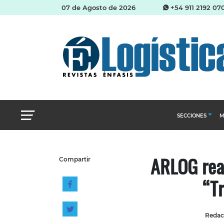
07 de Agosto de 2026
+54 911 2192 07
SECCIONES
M
Abastecimien
ARLOG real
Compartir
Almacenes e i
“Tr
Cadena de Sum
Logística y di
Management
Redacc