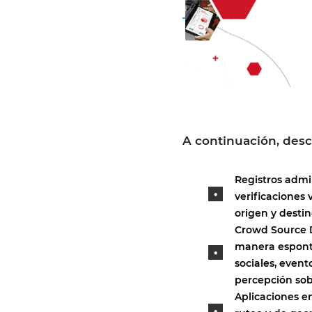
A continuación, desc
Registros admin
verificaciones 
origen y destin
Crowd Source D
manera espontá
sociales, even
percepción sobr
Aplicaciones en