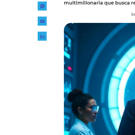
multimillonaria que busca r
Tecnología
L
Transporte