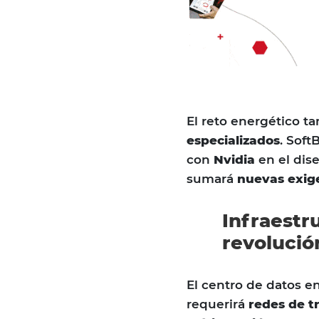
El reto energético t
especializados
. Soft
con
Nvidia
en el dis
sumará
nuevas exige
Infraestru
revolució
El centro de datos e
requerirá
redes de t