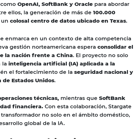
s como
OpenAI, SoftBank y Oracle
para abordar
tre ellos, la generación de más de
100.000
 un
colosal centro de datos ubicado en Texas
.
e enmarca en un contexto de alta competencia
ueva gestión norteamericana espera
consolidar el
e la nación frente a China
. El proyecto no solo
 la
inteligencia artificial (IA) aplicada a la
ién el fortalecimiento de la
seguridad nacional y
ón de Estados Unidos
.
operaciones técnicas,
mientras que
SoftBank
idad financiera.
Con esta colaboración, Stargate
transformador no solo en el ámbito doméstico,
sarrollo global de la IA.