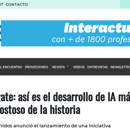
07
CONTACTO
L ENCUENTRO
PROVEEDORES
REVISTA
VIDEOS
ENTREVISTAS
NEWSLETTE
Calendario Editorial
to y compras
Ediciones Anteriores
te: así es el desarrollo de IA m
nventarios
ostoso de la historia
inistro del Agro
stribución
nidos anunció el lanzamiento de una iniciativa