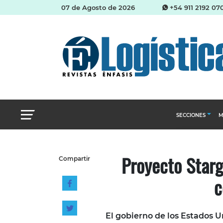
07 de Agosto de 2026
+54 911 2192 07
SECCIONES
M
Abastecimien
Proyecto Starga
Compartir
Almacenes e i
c
Cadena de Sum
Logística y di
Management
El gobierno de los Estados U