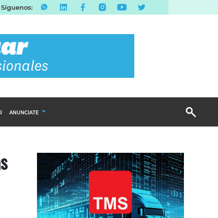
Síguenos:
R
ANUNCIATE
Publicidad Display
ás
Email Marketing
Branded Content
Publicidad Revista