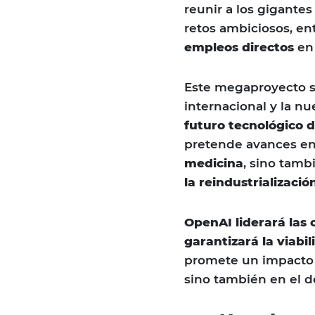
reunir a los gigante
retos ambiciosos, en
empleos directos
en
Este megaproyecto s
internacional y la n
futuro tecnológico d
pretende avances en
medicina
, sino tamb
la reindustrializaci
OpenAI liderará las 
garantizará la viabil
promete un impacto 
sino también en el de