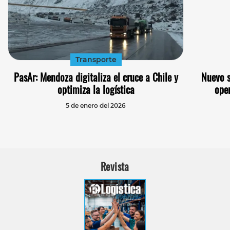
Transporte
PasAr: Mendoza digitaliza el cruce a Chile y
Nuevo s
optimiza la logística
ope
5 de enero del 2026
Revista