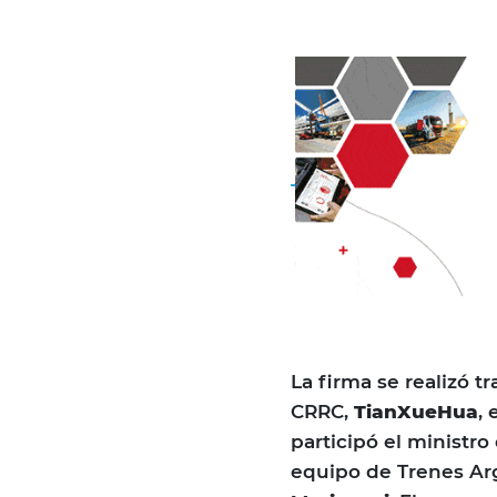
La firma se realizó 
CRRC,
TianXueHua
,
participó el ministro
equipo de Trenes Ar