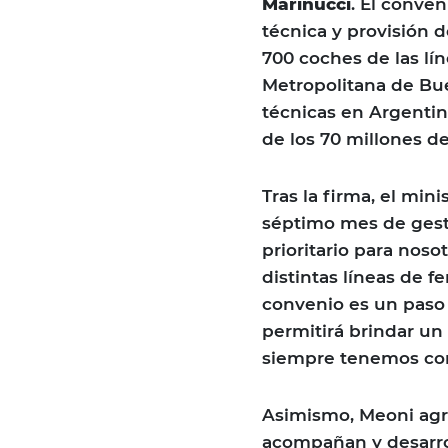
Marinucci
. El conve
técnica y provisión
700 coches de las lí
Metropolitana de Bue
técnicas en Argentin
de los 70 millones de
Tras la firma, el min
séptimo mes de gesti
prioritario para noso
distintas líneas de f
convenio es un paso 
permitirá brindar un 
siempre tenemos com
Asimismo, Meoni agr
acompañan y desarro