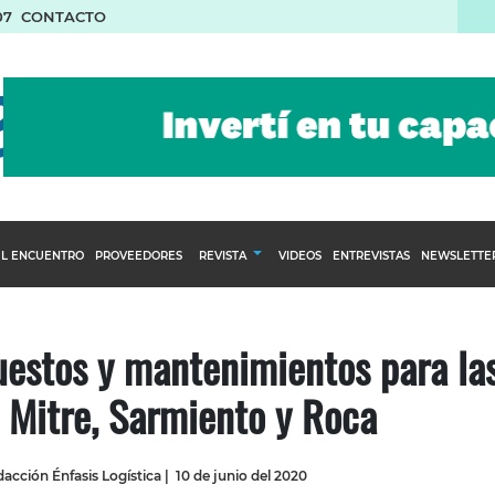
07
CONTACTO
L ENCUENTRO
PROVEEDORES
REVISTA
VIDEOS
ENTREVISTAS
NEWSLETTE
Calendario Editorial
to y compras
Ediciones Anteriores
estos y mantenimientos para la
nventarios
s Mitre, Sarmiento y Roca
inistro del Agro
stribución
acción Énfasis Logística
|
10 de junio del 2020