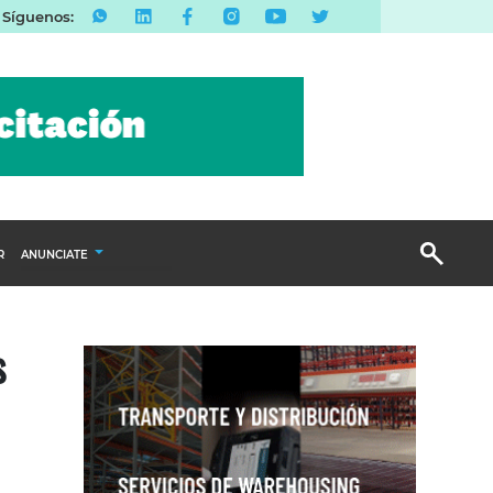
Síguenos:
R
ANUNCIATE
Publicidad Display
s
Email Marketing
Branded Content
Publicidad Revista