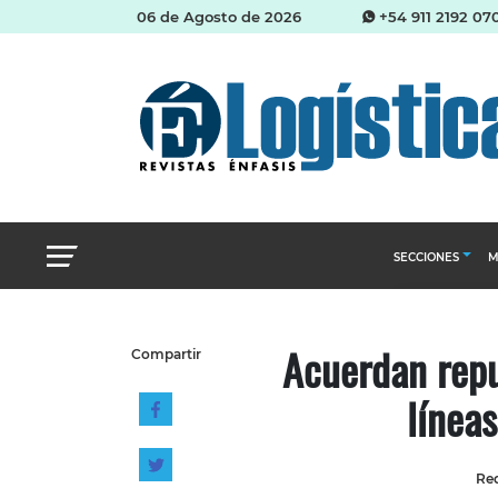
06 de Agosto de 2026
+54 911 2192 07
SECCIONES
M
Abastecimien
Acuerdan repu
Compartir
Almacenes e i
línea
Cadena de Sum
Logística y di
Management
Red