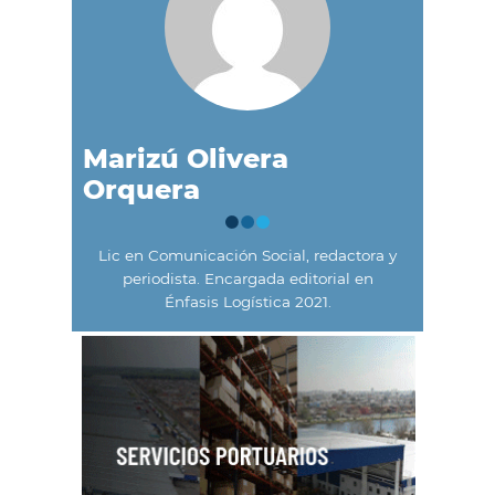
Marizú Olivera
Orquera
Lic en Comunicación Social, redactora y
periodista. Encargada editorial en
Énfasis Logística 2021.