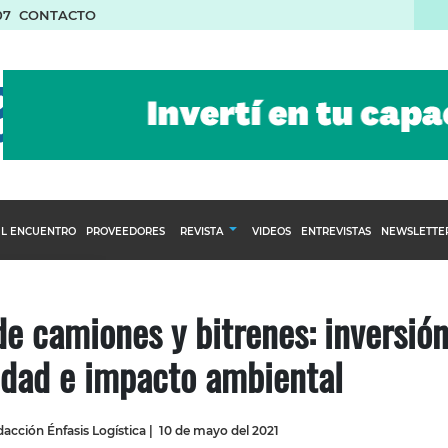
07
CONTACTO
L ENCUENTRO
PROVEEDORES
REVISTA
VIDEOS
ENTREVISTAS
NEWSLETTE
Calendario Editorial
to y compras
Ediciones Anteriores
de camiones y bitrenes: inversión
nventarios
idad e impacto ambiental
inistro del Agro
stribución
acción Énfasis Logística
|
10 de mayo del 2021