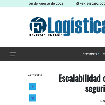
08 de Agosto de 2026
+54 911 2192 07
SECCIONES
M
Abastecimien
Escalabilidad 
Compartir
Almacenes e i
segur
Cadena de Sum
Logística y di
Management
Red