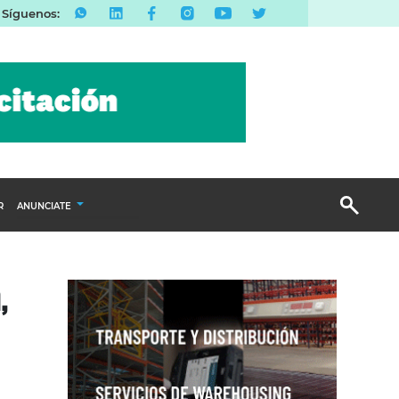
Síguenos:
R
ANUNCIATE
Publicidad Display
,
Email Marketing
Branded Content
Publicidad Revista