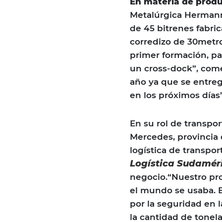
En materia de prod
Metalúrgica Hermann,
de 45 bitrenes fabri
corredizo de 30metro
primer formación, pa
un cross-dock”, com
año ya que se entreg
en los próximos días”
En su rol de transpor
Mercedes, provincia 
logística de transpor
Logística Sudamér
negocio.“Nuestro pro
el mundo se usaba. E
por la seguridad en 
la cantidad de tonel