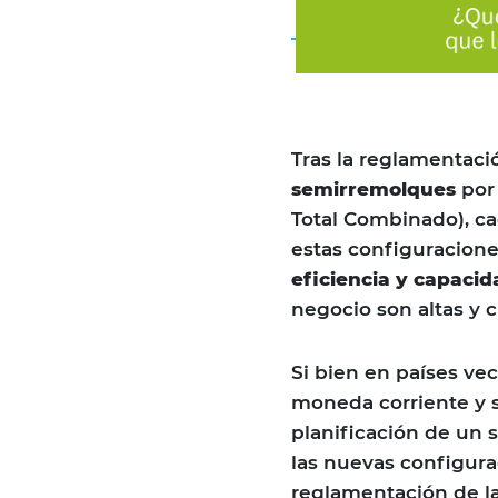
Tras la reglamentaci
semirremolques
por 
Total Combinado), c
estas configuracion
eficiencia y capaci
negocio son altas y c
Si bien en países ve
moneda corriente y 
planificación de un 
las nuevas configura
reglamentación de la 