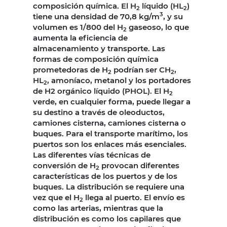
composición química. El H
líquido (HL
)
2
2
3
tiene una densidad de 70,8 kg/m
, y su
volumen es 1/800 del H
gaseoso, lo que
2
aumenta la eficiencia de
almacenamiento y transporte. Las
formas de composición química
prometedoras de H
podrían ser CH
,
2
2
HL
, amoníaco, metanol y los portadores
2
de H2 orgánico líquido (PHOL). El H
2
verde, en cualquier forma, puede llegar a
su destino a través de oleoductos,
camiones cisterna, camiones cisterna o
buques. Para el transporte marítimo, los
puertos son los enlaces más esenciales.
Las diferentes vías técnicas de
conversión de H
provocan diferentes
2
características de los puertos y de los
buques. La distribución se requiere una
vez que el H
llega al puerto. El envío es
2
como las arterias, mientras que la
distribución es como los capilares que