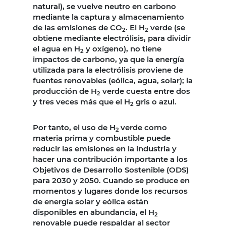
natural), se vuelve neutro en carbono
mediante la captura y almacenamiento
de las emisiones de CO
. El H
verde (se
2
2
obtiene mediante electrólisis, para dividir
el agua en H
y oxígeno), no tiene
2
impactos de carbono, ya que la energía
utilizada para la electrólisis proviene de
fuentes renovables (eólica, agua, solar); la
producción de H
verde cuesta entre dos
2
y tres veces más que el H
gris o azul.
2
Por tanto, el uso de H
verde como
2
materia prima y combustible puede
reducir las emisiones en la industria y
hacer una contribución importante a los
Objetivos de Desarrollo Sostenible (ODS)
para 2030 y 2050. Cuando se produce en
momentos y lugares donde los recursos
de energía solar y eólica están
disponibles en abundancia, el H
2
renovable puede respaldar al sector