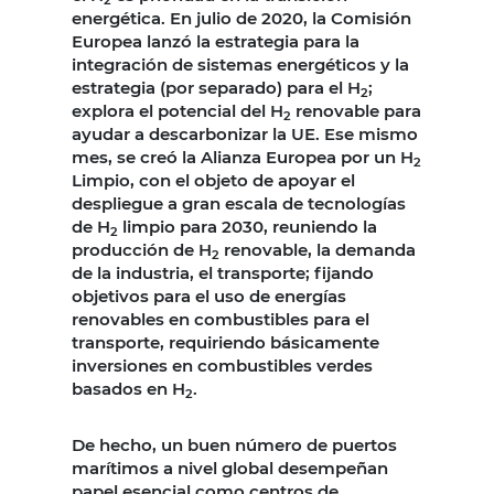
energética. En julio de 2020, la Comisión
Europea lanzó la estrategia para la
integración de sistemas energéticos y la
estrategia (por separado) para el H
;
2
explora el potencial del H
renovable para
2
ayudar a descarbonizar la UE. Ese mismo
mes, se creó la Alianza Europea por un H
2
Limpio, con el objeto de apoyar el
despliegue a gran escala de tecnologías
de H
limpio para 2030, reuniendo la
2
producción de H
renovable, la demanda
2
de la industria, el transporte; fijando
objetivos para el uso de energías
renovables en combustibles para el
transporte, requiriendo básicamente
inversiones en combustibles verdes
basados ​​en H
.
2
De hecho, un buen número de puertos
marítimos a nivel global desempeñan
papel esencial como centros de