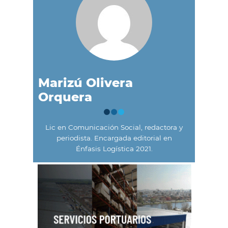
Marizú Olivera
Orquera
Lic en Comunicación Social, redactora y
periodista. Encargada editorial en
Énfasis Logística 2021.