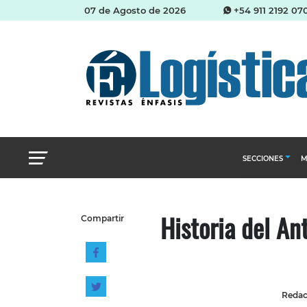
07 de Agosto de 2026
+54 911 2192 07
SECCIONES
M
Abastecimien
Historia del An
Compartir
Almacenes e i
Cadena de Sum
Logística y di
Management
Redacc