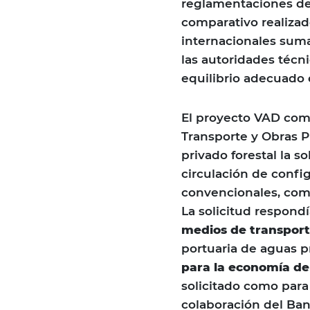
reglamentaciones det
comparativo realiza
internacionales sum
las autoridades técni
equilibrio adecuado 
El proyecto VAD come
Transporte y Obras P
privado forestal la so
circulación de confi
convencionales, como
La solicitud respondí
medios de transpor
portuaria de aguas p
para la economía de
solicitado como para
colaboración del Ban