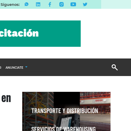
Síguenos:
R
ANUNCIATE
Publicidad Display
 en
Email Marketing
Branded Content
Publicidad Revista