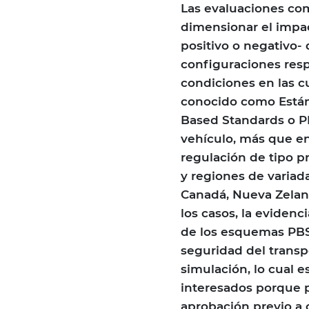
Las evaluaciones com
dimensionar el impact
positivo o negativo-
configuraciones respe
condiciones en las c
conocido como Está
Based Standards o P
vehículo, más que en
regulación de tipo p
y regiones de variad
Canadá, Nueva Zeland
los casos, la evidenc
de los esquemas PBS 
seguridad del transp
simulación, lo cual e
interesados porque 
aprobación previo a c