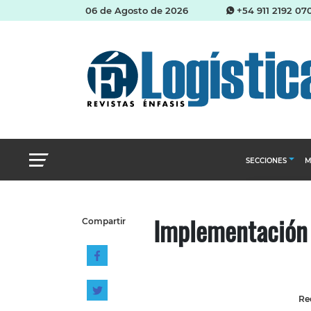
06 de Agosto de 2026
+54 911 2192 07
SECCIONES
M
Abastecimien
Implementación 
Compartir
Almacenes e i
Cadena de Sum
Logística y di
Management
Red