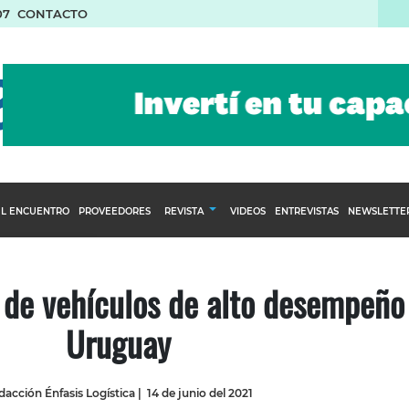
07
CONTACTO
L ENCUENTRO
PROVEEDORES
REVISTA
VIDEOS
ENTREVISTAS
NEWSLETTE
Calendario Editorial
to y compras
Ediciones Anteriores
de vehículos de alto desempeño
nventarios
Uruguay
inistro del Agro
stribución
acción Énfasis Logística
|
14 de junio del 2021