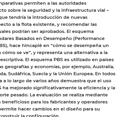
parativas permiten a las autoridades
o sobre la seguridad y la infraestructura vial –
 que tendría la introducción de nuevas
cto a la flota existente, y recomendar las
uales podrían ser aprobados. El esquema
ndares Basados en Desempeño (Performance
BS), hace hincapié en “cómo se desempeña un
 cómo se ve”, y representa una alternativa a la
rescriptiva. El esquema PBS es utilizado en países
as geografías y economías, por ejemplo, Australia,
a, Sudáfrica, Suecia y la Unión Europea. En todos
ia a lo largo de varios años demuestra que el uso
ha mejorado significativamente la eficiencia y la
orte pesado. La evaluación se realiza mediante
s beneficioso para los fabricantes y operadores
permite hacer cambios en el diseño para su
onstruir la configuración.