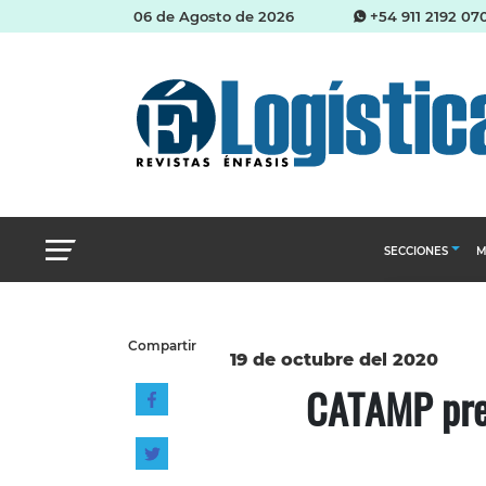
06 de Agosto de 2026
+54 911 2192 07
SECCIONES
M
Abastecimien
Compartir
Almacenes e i
19 de octubre del 2020
CATAMP pre
Cadena de Sum
Logística y di
Management