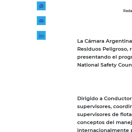
Tecnología
Reda
Transporte
...
La Cámara Argentina
Residuos Peligroso, 
presentando el progr
National Safety Counc
Dirigido a Conductor
supervisores, coordi
supervisores de flota
conceptos del manejo
internacionalmente p