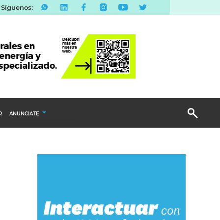
Síguenos:
R
ANUNCIATE
Publicidad Display
Email Marketing
Branded Content
Publicidad Revista