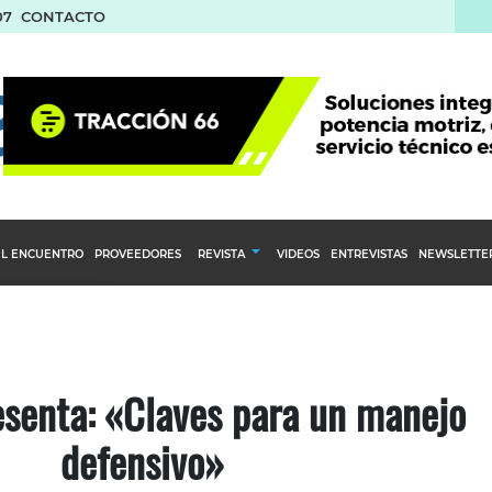
07
CONTACTO
L ENCUENTRO
PROVEEDORES
REVISTA
VIDEOS
ENTREVISTAS
NEWSLETTE
Calendario Editorial
to y compras
Ediciones Anteriores
nventarios
senta: «Claves para un manejo
inistro del Agro
stribución
defensivo»