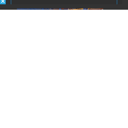
Autorizo la inclusión/uso de mis
datos por Énfasis Logística.
Enviar
REVISTA ÉNFASIS
© 2020 · TODOS LOS DERECHOS RESERVADOS