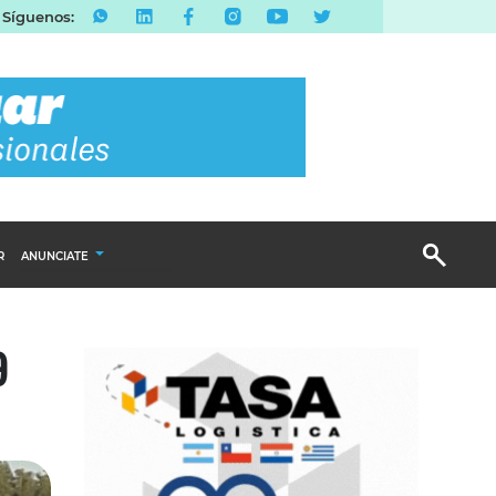
Síguenos:
R
ANUNCIATE
Publicidad Display
9
Email Marketing
Branded Content
Publicidad Revista