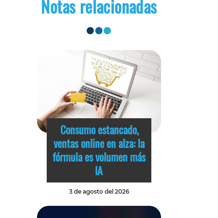
Notas relacionadas
Consumo estancado,
ventas online en alza: la
fórmula es volumen más
IA
3 de agosto del 2026