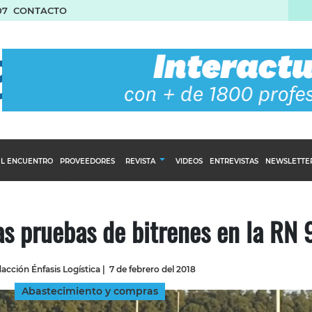
07
CONTACTO
L ENCUENTRO
PROVEEDORES
REVISTA
VIDEOS
ENTREVISTAS
NEWSLETTE
Calendario Editorial
to y compras
Ediciones Anteriores
s pruebas de bitrenes en la RN 
nventarios
inistro del Agro
acción Énfasis Logística
|
7 de febrero del 2018
stribución
Abastecimiento y compras