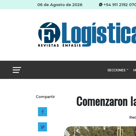
06 de Agosto de 2026
+54 911 2192 07
SECCIONES
M
Abastecimien
Comenzaron la
Compartir
Almacenes e i
Cadena de Sum
Red
Logística y di
Management