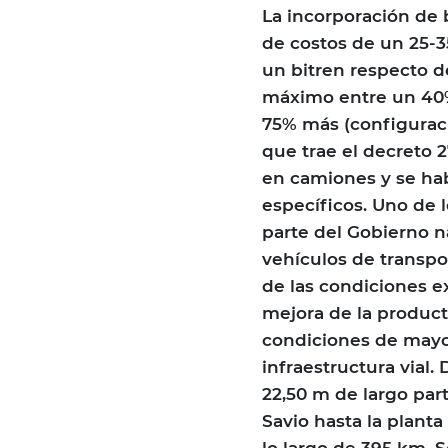
La incorporación de 
de costos de un 25-3
un bitren respecto 
máximo entre un 40%
75% más (configuració
que trae el decreto 
en camiones y se habi
específicos. Uno de l
parte del Gobierno n
vehículos de transpor
de las condiciones e
mejora de la producti
condiciones de mayor 
infraestructura vial
22,50 m de largo par
Savio hasta la plan
lo largo de 395 km. S