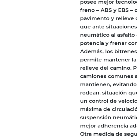
posee mejor tecnolo
freno – ABS y EBS – 
pavimento y relieve d
que ante situacione
neumático al asfalto 
potencia y frenar co
Además, los bitrene
permite mantener la
relieve del camino. 
camiones comunes sue
mantienen, evitando 
rodean, situación qu
un control de veloci
máxima de circulació
suspensión neumátic
mejor adherencia ad
Otra medida de segu