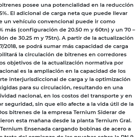
bitrenes posee una potencialidad en la reducción
5%. El adicional de carga neta que puede llevar
de un vehículo convencional puede ir como
 más (configuración de 20.50 m y 60tn) y un 70 –
n de 30.25 m y 75tn). A partir de la actualización
27/2018, se podrá sumar más capacidad de carga
litará la circulación de bitrenes en corredores
os objetivos de la actualización normativa por
acional es la ampliación en la capacidad de los
te interjurisdiccional de carga y la optimización
xigidas para su circulación, resultando en una
vidad nacional, en los costos del transporte y en
seguridad, sin que ello afecte a la vida útil de la
. Dos bitrenes de la empresa Ternium Siderar de
tieron esta mañana desde la planta Ternium Gral.
ta Ternium Ensenada cargando bobinas de acero a
e trata del comienzo de las pruebas sobre la RN 9.