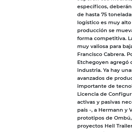
específicos, deberán
de hasta 75 toneladas
logístico es muy alt
producción se mueva 
forma competitiva. L
muy valiosa para baj
Francisco Cabrera. Po
Etchegoyen agregó q
industria. Ya hay un
avanzados de produc
importante de tecnolo
Licencia de Configu
activas y pasivas nec
país -, a Hermann y
prototipos de Ombú, 
proyectos Heil Traile