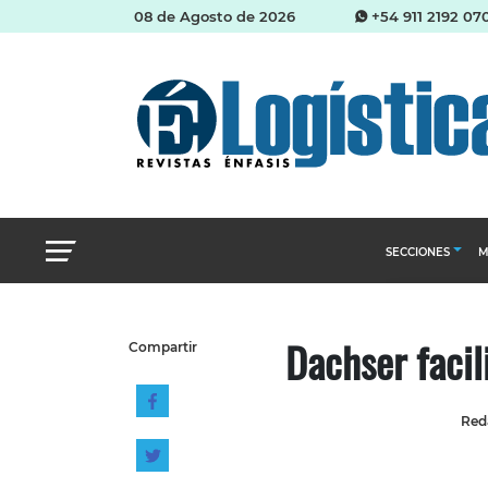
08 de Agosto de 2026
+54 911 2192 07
SECCIONES
M
Abastecimien
Dachser facil
Compartir
Almacenes e i
Cadena de Sum
Reda
Logística y di
Management