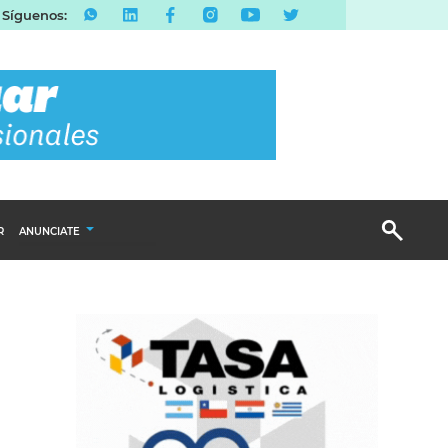
Síguenos:
R
ANUNCIATE
Publicidad Display
Email Marketing
Branded Content
Publicidad Revista