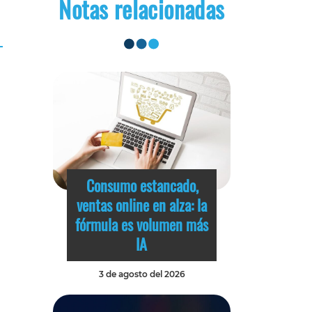
Notas relacionadas
Consumo estancado,
ventas online en alza: la
fórmula es volumen más
IA
3 de agosto del 2026