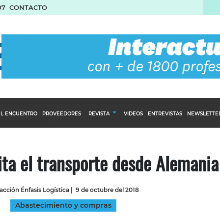
07
CONTACTO
L ENCUENTRO
PROVEEDORES
REVISTA
VIDEOS
ENTREVISTAS
NEWSLETTE
Calendario Editorial
to y compras
Ediciones Anteriores
ita el transporte desde Alemania
nventarios
inistro del Agro
cción Énfasis Logística
|
9 de octubre del 2018
stribución
Abastecimiento y compras