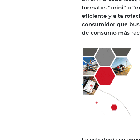
formatos “mini” o “e
eficiente y alta rot
consumidor que busc
de consumo más racio
La estrategia se apo