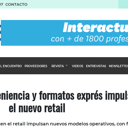
07
CONTACTO
L ENCUENTRO
PROVEEDORES
REVISTA
VIDEOS
ENTREVISTAS
NEWSLETTE
Calendario Editorial
to y compras
Ediciones Anteriores
niencia y formatos exprés impul
nventarios
el nuevo retail
inistro del Agro
stribución
en el retail impulsan nuevos modelos operativos, con 