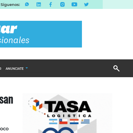
Síguenos:
R
ANUNCIATE
Publicidad Display
san
Email Marketing
Branded Content
Publicidad Revista
foco