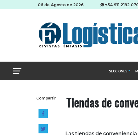
06 de Agosto de 2026
+54 911 2192 07
SECCIONES
M
Abastecimien
Tiendas de conve
Compartir
Almacenes e i
Cadena de Sum
Logística y di
Management
Las tiendas de conveniencia 