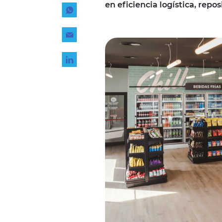
en eficiencia logística, repo
Tecnología
Transporte