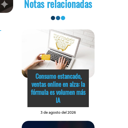
Notas relacionadas
Consumo estancado,
ventas online en alza: la
fórmula es volumen más
IA
3 de agosto del 2026