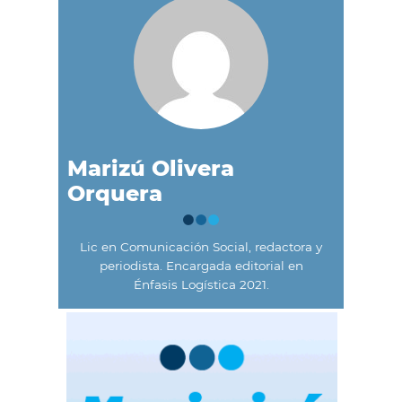
Marizú Olivera
Orquera
Lic en Comunicación Social, redactora y
periodista. Encargada editorial en
Énfasis Logística 2021.