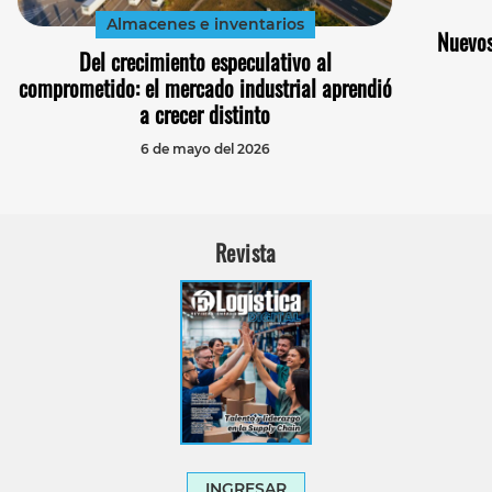
Almacenes e inventarios
Nuevos
Del crecimiento especulativo al
comprometido: el mercado industrial aprendió
a crecer distinto
6 de mayo del 2026
Revista
INGRESAR