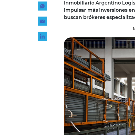
Inmobiliario Argentino Logíst
Tecnología
impulsar más inversiones en
Transporte
buscan brókeres especializa
M