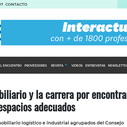
07
CONTACTO
L ENCUENTRO
PROVEEDORES
REVISTA
VIDEOS
ENTREVISTAS
NEWSLETTE
Calendario Editorial
to y compras
Ediciones Anteriores
liario y la carrera por encontra
nventarios
espacios adecuados
inistro del Agro
stribución
obiliario logístico e industrial agrupados del Consejo