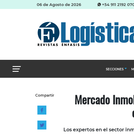
06 de Agosto de 2026
+54 911 2192 07
SECCIONES
M
Abastecimien
Mercado Inmobi
Compartir
Almacenes e i
Cadena de Sum
Logística y di
Management
Los expertos en el sector inm