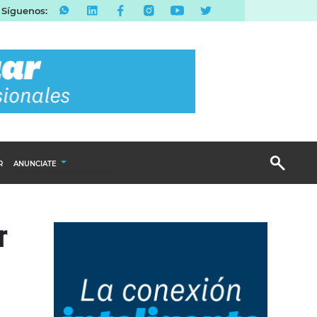
Síguenos:
R
ANUNCIATE
Publicidad Display
r
Email Marketing
Branded Content
Publicidad Revista