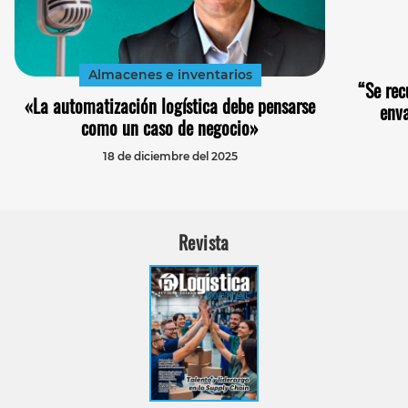
Almacenes e inventarios
“Se rec
«La automatización logística debe pensarse
enva
como un caso de negocio»
18 de diciembre del 2025
Revista