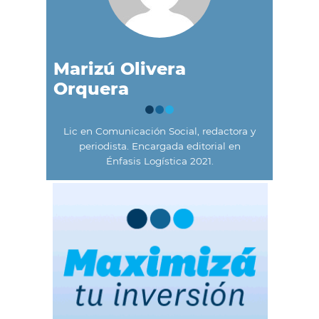
Marizú Olivera
Orquera
Lic en Comunicación Social, redactora y
periodista. Encargada editorial en
Énfasis Logística 2021.