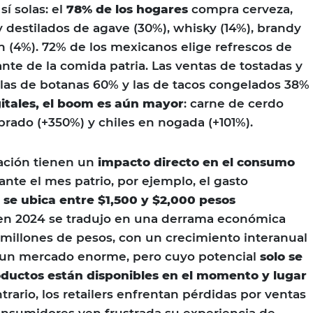
sí solas: el
78% de los hogares
compra cerveza,
y destilados de agave (30%), whisky (14%), brandy
on (4%). 72% de los mexicanos elige refrescos de
e de la comida patria. Las ventas de tostadas y
las de botanas 60% y las de tacos congelados 38%
itales, el boom es aún mayor
: carne de cerdo
brado (+350%) y chiles en nogada (+101%).
ación tienen un
impacto directo en el consumo
ante el mes patrio, por ejemplo, el gasto
se ubica entre $1,500 y $2,000 pesos
 en 2024 se tradujo en una derrama económica
0 millones de pesos, con un crecimiento interanual
e un mercado enorme, pero cuyo potencial
solo se
roductos están disponibles en el momento y lugar
ntrario, los retailers enfrentan pérdidas por ventas
consumidores ven frustrada su experiencia de