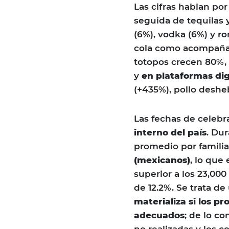
Las cifras hablan por 
seguida de tequilas 
(6%), vodka (6%) y r
cola como acompañant
totopos crecen 80%, 
y
en plataformas dig
(+435%), pollo deshe
Las fechas de celebr
interno del país
. Dur
promedio por familia
(mexicanos)
, lo que
superior a los 23,00
de 12.2%. Se trata d
materializa si los p
adecuados
; de lo co
no realizadas y los 