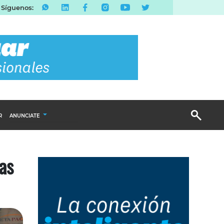
Síguenos:
R
ANUNCIATE
Publicidad Display
ias
Email Marketing
Branded Content
Publicidad Revista