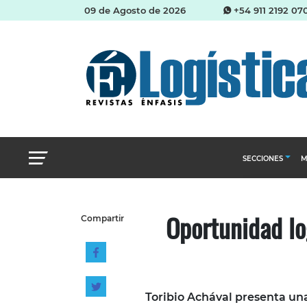
09 de Agosto de 2026
+54 911 2192 07
SECCIONES
M
Abastecimien
Oportunidad log
Compartir
Almacenes e i
Cadena de Sum
Logística y di
Management
Toribio Achával presenta un