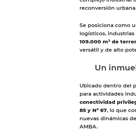
reconversión urbana
Se posiciona como 
logísticos, industria
109.000 m² de terre
versátil y de alto po
Un inmuebl
Ubicado dentro del pr
para actividades indu
conectividad privile
85 y Nº 67
, lo que c
nuevas dinámicas de 
AMBA.