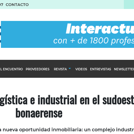
07
CONTACTO
L ENCUENTRO
PROVEEDORES
REVISTA
VIDEOS
ENTREVISTAS
NEWSLETTE
Calendario Editorial
to y compras
Ediciones Anteriores
ística e industrial en el sudoes
nventarios
bonaerense
inistro del Agro
stribución
a nueva oportunidad inmobiliaria: un complejo industr