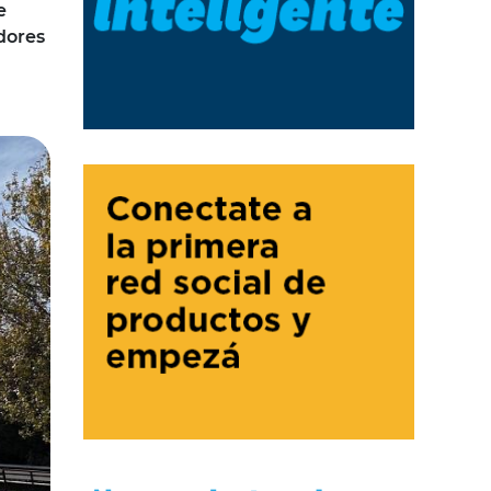
e
dores