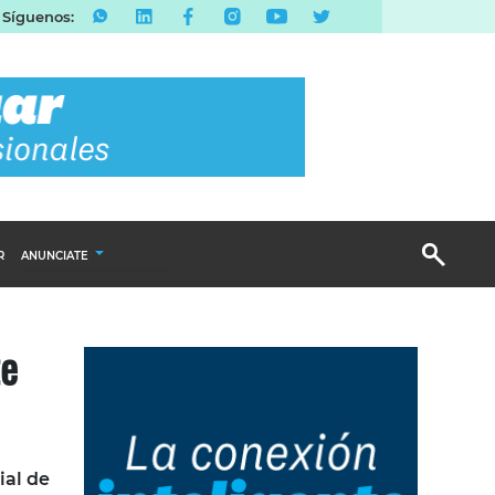
Síguenos:
R
ANUNCIATE
Publicidad Display
te
Email Marketing
Branded Content
Publicidad Revista
ial de