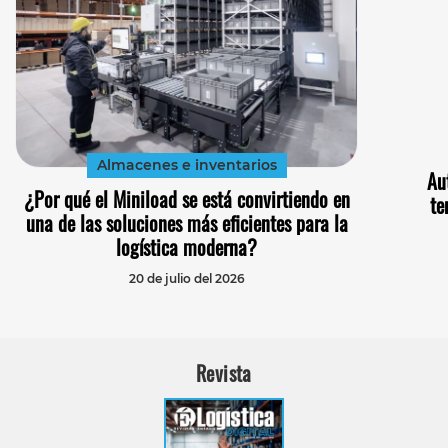
Almacenes e inventarios
Au
¿Por qué el Miniload se está convirtiendo en
te
una de las soluciones más eficientes para la
logística moderna?
20 de julio del 2026
Revista