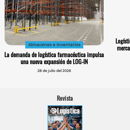
Logísti
Almacenes e inventarios
merca
La demanda de logística farmacéutica impulsa
una nueva expansión de LOG-IN
28 de julio del 2026
Revista