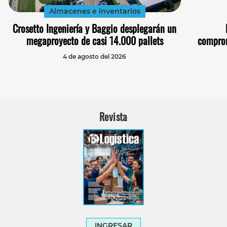
Almacenes e inventarios
Crosetto Ingeniería y Baggio desplegarán un
megaproyecto de casi 14.000 pallets
comprom
4 de agosto del 2026
Revista
INGRESAR