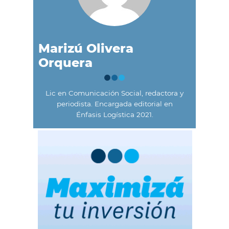
Marizú Olivera
Orquera
Lic en Comunicación Social, redactora y
periodista. Encargada editorial en
Énfasis Logística 2021.