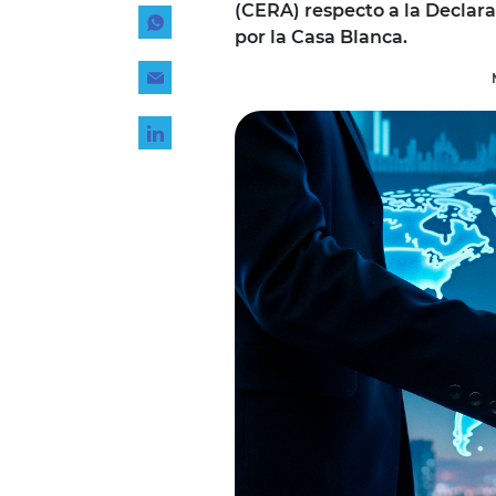
(CERA) respecto a la Declar
Tecnología
por la Casa Blanca.
Transporte