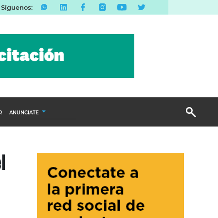
Síguenos:
R
ANUNCIATE
Publicidad Display
l
Email Marketing
Branded Content
Publicidad Revista