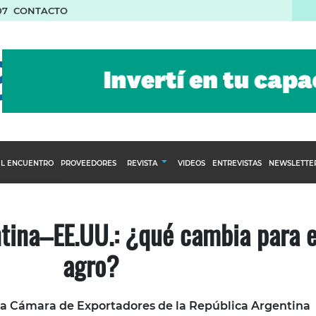
07
CONTACTO
L ENCUENTRO
PROVEEDORES
REVISTA
VIDEOS
ENTREVISTAS
NEWSLETTE
Calendario Editorial
to y compras
Ediciones Anteriores
tina–EE.UU.: ¿qué cambia para e
nventarios
agro?
inistro del Agro
stribución
la Cámara de Exportadores de la República Argentina