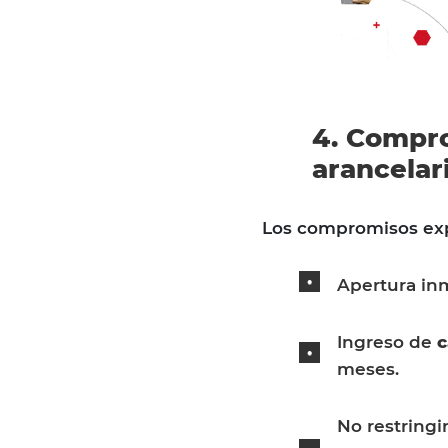
4. Compro
arancelari
Los compromisos expl
Apertura in
Ingreso de
c
meses.
No restringi