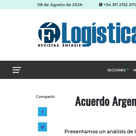
08 de Agosto de 2026
+54 911 2192 07
SECCIONES
M
Abastecimien
Acuerdo Argen
Compartir
Almacenes e i
Cadena de Sum
Logística y di
Management
Presentamos un análisis de 