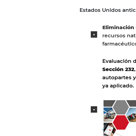
Estados Unidos antic
Eliminación
recursos nat
farmacéutico
Evaluación d
Sección 232
autopartes y
ya aplicado.