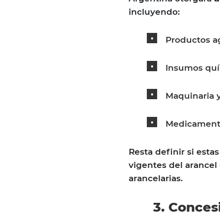
incluyendo:
Productos ag
Insumos qu
Maquinaria 
Medicamento
Resta definir si esta
vigentes del arancel
arancelarias.
3. Conces