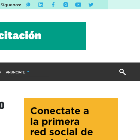
Síguenos:
R
ANUNCIATE
Publicidad Display
o
Email Marketing
Branded Content
Publicidad Revista
a