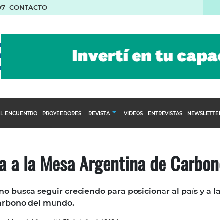
07
CONTACTO
L ENCUENTRO
PROVEEDORES
REVISTA
VIDEOS
ENTREVISTAS
NEWSLETTE
Calendario Editorial
to y compras
Ediciones Anteriores
a a la Mesa Argentina de Carbon
nventarios
inistro del Agro
 busca seguir creciendo para posicionar al país y a l
stribución
carbono del mundo.