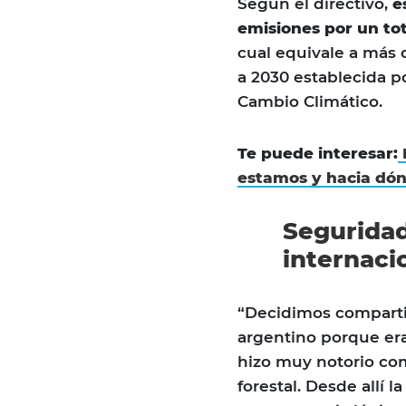
Según el directivo,
e
emisiones por un to
cual equivale a más
a 2030 establecida p
Cambio Climático.
Te puede interesar:
estamos y hacia dó
Seguridad
internaci
“Decidimos comparti
argentino porque er
hizo muy notorio com
forestal. Desde allí 