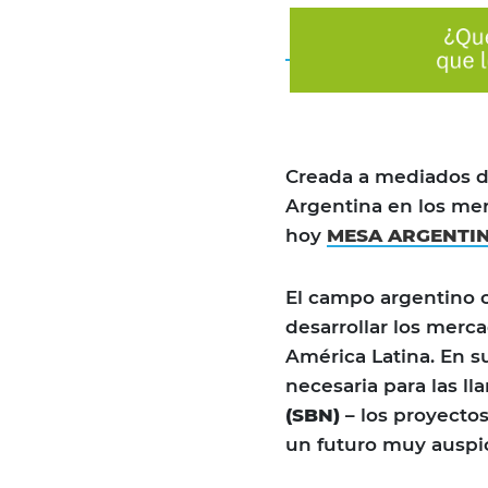
Creada a mediados de
Argentina en los mer
hoy
MESA ARGENTI
El campo argentino c
desarrollar los merc
América Latina. En su
necesaria para las l
(SBN)
– los proyecto
un futuro muy auspic