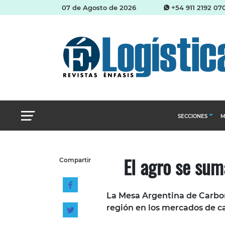
07 de Agosto de 2026
+54 911 2192 07
SECCIONES
M
Abastecimien
El agro se sum
Compartir
Almacenes e i
Cadena de Sum
La Mesa Argentina de Carbono
Logística y di
región en los mercados de 
Management