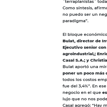
´terraplanistas´ toda
Como síntesis, afirm
no puedo ser un nega
paradigma”.
El bloque económico
Bulat, director de 
Ejecutivo senior con
agroindustrial,; Enr
Casal S.A.; y Christ
Bulat aportó una mir
poner un poco más 
todos los costos emp
fue del 3,4%”. En es
negocio en el que
es
lujo que no nos pode
Casal agregó: “Hay 