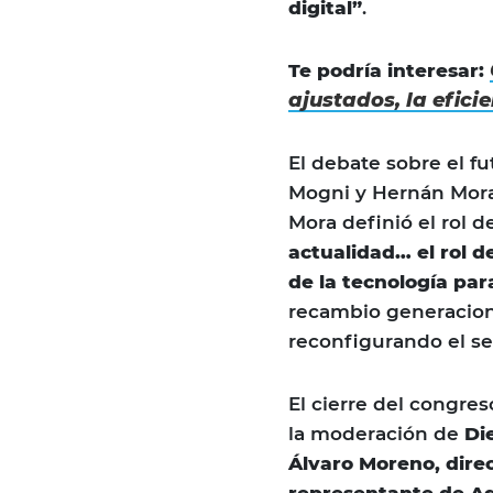
digital”
.
Te podría interesar:
ajustados, la efici
El debate sobre el f
Mogni y Hernán Mora,
Mora definió el rol d
actualidad… el rol d
de la tecnología par
recambio generaciona
reconfigurando el se
El cierre del congre
la moderación de
Di
Álvaro Moreno, direc