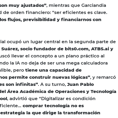
son muy ajustados”
, mientras que Garciandia
d de orden financiero: “ser eficientes es clave.
os flujos, previsibilidad y financiarnos con
icial ocupó un lugar central en la segunda parte de
 Suárez, socio fundador de bits0.com, ATBS.ai y
buscó llevar el concepto a un plano práctico al
ondo la IA no deja de ser una mega calculadora
lible, pero
tiene una capacidad de
os permite construir nuevas lógicas”
, y remarcó
es son infinitas”
. A su turno,
Juan Pablo
 del Área Académica de Operaciones y Tecnología
ool
, advirtió que “Digitalizar es condición
uficiente…
comprar tecnología no es
 estrategia la que dirige la transformación