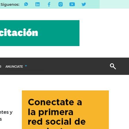
Síguenos:
R
ANUNCIATE
Publicidad Display
Email Marketing
Branded Content
Publicidad Revista
ntes y
s