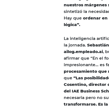
nuestros márgenes 
sintetizó la necesida
Hay que
ordenar en l
lógica”.
La inteligencia artif
la jornada.
Sebastián
ailog.empleado.ai
, 
afirmar que “En el f
impresionante… es fa
procesamiento que n
que
“Las posibilidad
Cosentino, director
del IAE Business Sch
necesaria pero no s
transformarse. Es la