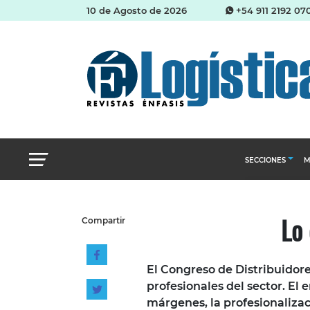
10 de Agosto de 2026
+54 911 2192 07
SECCIONES
M
Abastecimien
Lo
Compartir
Almacenes e i
Cadena de Sum
El Congreso de Distribuidore
Logística y di
profesionales del sector. El 
Management
márgenes, la profesionalizac