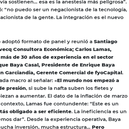
vía sostienen… esa es la anestesia más peligrosa”.
ó: “no puedo ser un negacionista de la tecnología,
cionista de la gente. La integración es el nuevo
 adoptó formato de panel y reunió a
Santiago
Invecq Consultora Económica; Carlos Lamas,
 más de 30 años de experiencia en el sector
ique Baya Casal, Presidente de Enrique Baya
ian Garciandia, Gerente Comercial de fyoCapital
.
ada macro al señalar: «
El mundo nos empezó a
de presión
, si sube la nafta suben los fletes y
iezan a aumentar. El dato de la inflación de marzo
e contexto, Lamas fue contundente: “Este es un
tás obligado a ser eficiente
. La ineficiencia es un
mos dar”. Desde la experiencia operativa, Baya
mucha inversión, mucha estructura…
Pero