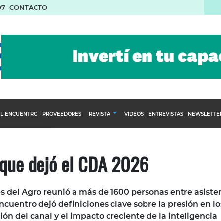
07
CONTACTO
L ENCUENTRO
PROVEEDORES
REVISTA
VIDEOS
ENTREVISTAS
NEWSLETTE
Calendario Editorial
to y compras
Ediciones Anteriores
 que dejó el CDA 2026
nventarios
inistro del Agro
s del Agro reunió a más de 1600 personas entre asiste
stribución
encuentro dejó definiciones clave sobre la presión en lo
ión del canal y el impacto creciente de la inteligencia