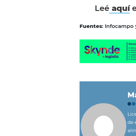
Leé
aquí
e
Fuentes
: Infocampo 
Ma
Lic
de e
ali