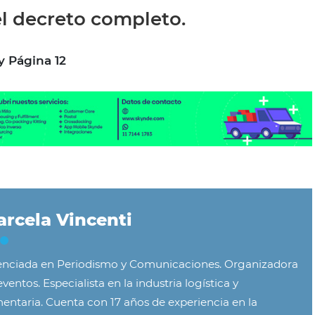
l decreto completo.
y Página 12
rcela Vincenti
enciada en Periodismo y Comunicaciones. Organizadora
ventos. Especialista en la industria logística y
mentaria. Cuenta con 17 años de experiencia en la