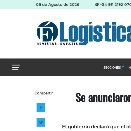
06 de Agosto de 2026
+54 911 2192 07
SECCIONES
M
Abastecimien
Se anunciaron
Compartir
Almacenes e i
Cadena de Sum
Logística y di
Management
El gobierno declaró que el o