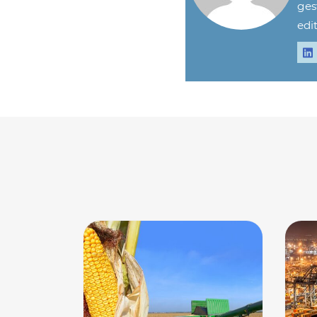
ges
edit