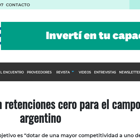
07
CONTACTO
L ENCUENTRO
PROVEEDORES
REVISTA
VIDEOS
ENTREVISTAS
NEWSLETTE
Calendario Editorial
to y compras
Ediciones Anteriores
 retenciones cero para el camp
nventarios
argentino
inistro del Agro
stribución
bjetivo es “dotar de una mayor competitividad a uno de