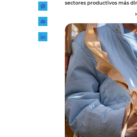
sectores productivos más din
Tecnología
Transporte