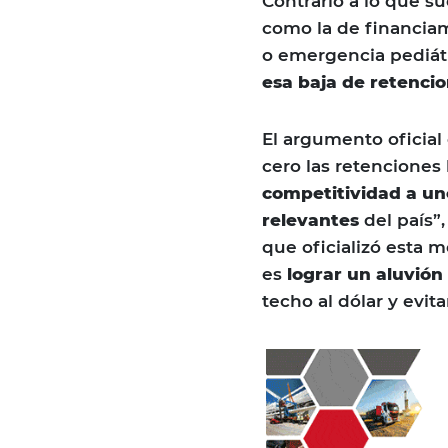
Contrario a lo que s
como la de financiam
o emergencia pediátr
esa baja de retencio
El argumento oficial
cero las retenciones 
competitividad a un
relevantes
del país”
que oficializó esta m
es
lograr un aluvión
techo al dólar y evit