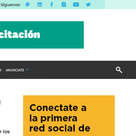
Síguenos:
R
ANUNCIATE
Publicidad Display
o
Email Marketing
Branded Content
Publicidad Revista
 los