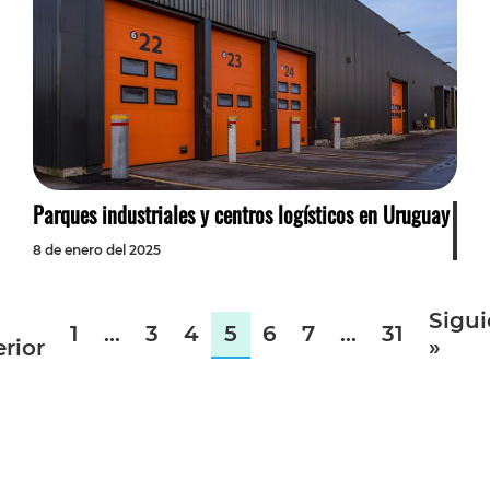
Parques industriales y centros logísticos en Uruguay
8 de enero del 2025
Sigui
1
…
3
4
5
6
7
…
31
rior
»