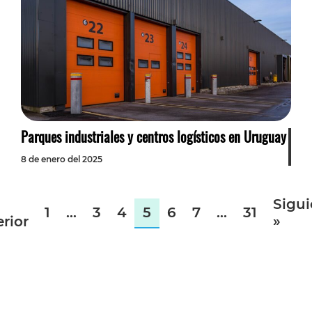
Parques industriales y centros logísticos en Uruguay
8 de enero del 2025
Sigui
1
…
3
4
5
6
7
…
31
rior
»