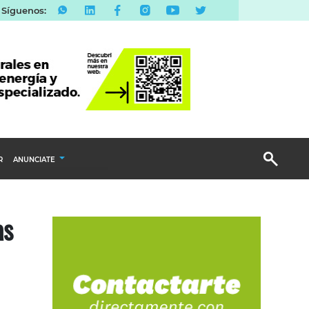
Síguenos:
R
ANUNCIATE
Publicidad Display
as
Email Marketing
Branded Content
Publicidad Revista