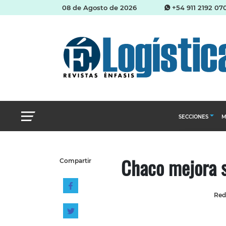
08 de Agosto de 2026
+54 911 2192 07
SECCIONES
M
Abastecimien
Chaco mejora s
Compartir
Almacenes e i
Cadena de Sum
Red
Logística y di
Management