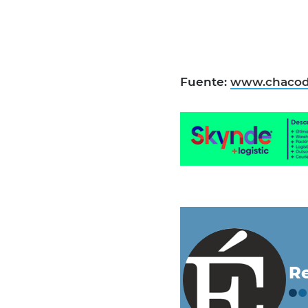
Fuente:
www.chacod
Re