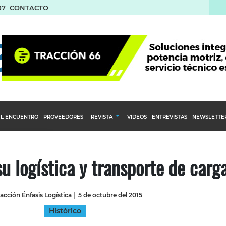
07
CONTACTO
L ENCUENTRO
PROVEEDORES
REVISTA
VIDEOS
ENTREVISTAS
NEWSLETTE
Calendario Editorial
to y compras
Ediciones Anteriores
u logística y transporte de carg
nventarios
inistro del Agro
acción Énfasis Logística
|
5 de octubre del 2015
stribución
Histórico