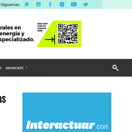
Síguenos:
R
ANUNCIATE
Publicidad Display
as
Email Marketing
Branded Content
Publicidad Revista