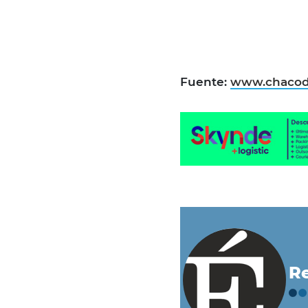
Fuente:
www.chacod
Re