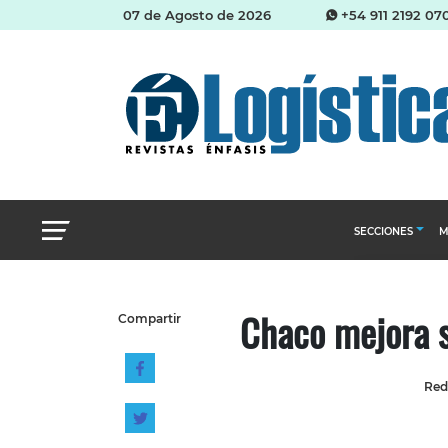
07 de Agosto de 2026
+54 911 2192 07
SECCIONES
M
Abastecimien
Chaco mejora s
Compartir
Almacenes e i
Cadena de Sum
Red
Logística y di
Management