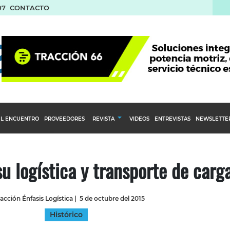
07
CONTACTO
L ENCUENTRO
PROVEEDORES
REVISTA
VIDEOS
ENTREVISTAS
NEWSLETTE
Calendario Editorial
to y compras
Ediciones Anteriores
u logística y transporte de carg
nventarios
inistro del Agro
acción Énfasis Logística
|
5 de octubre del 2015
stribución
Histórico