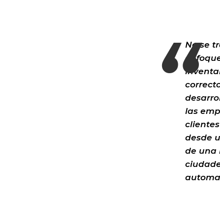
No se t
enfoque
inventar
correct
desarro
las emp
cliente
desde u
de una 
ciudade
automat