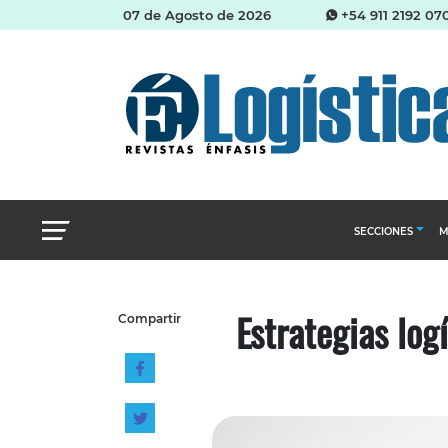
07 de Agosto de 2026
+54 911 2192 07
SECCIONES
M
Abastecimien
Estrategias lo
Compartir
Almacenes e i
Cadena de Sum
Logística y di
Management