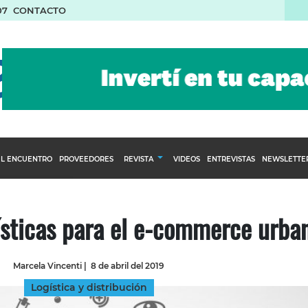
07
CONTACTO
L ENCUENTRO
PROVEEDORES
REVISTA
VIDEOS
ENTREVISTAS
NEWSLETTE
Calendario Editorial
to y compras
Ediciones Anteriores
gísticas para el e-commerce urba
nventarios
inistro del Agro
Marcela Vincenti
|
8 de abril del 2019
stribución
Logística y distribución