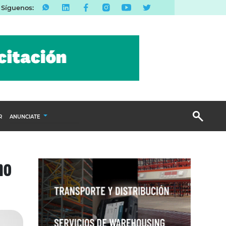
Síguenos:
R
ANUNCIATE
Publicidad Display
no
Email Marketing
Branded Content
Publicidad Revista