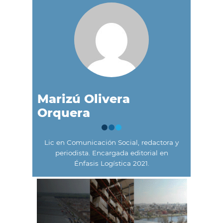
Marizú Olivera
Orquera
Lic en Comunicación Social, redactora y
periodista. Encargada editorial en
Énfasis Logística 2021.