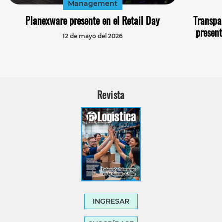
Management
Planexware presente en el Retail Day
Transpar
presen
12 de mayo del 2026
Revista
INGRESAR