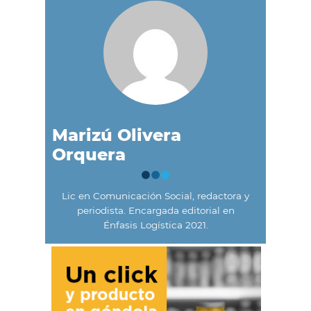
Marizú Olivera
Orquera
Lic en Comunicación Social, redactora y
periodista. Encargada editorial en
Énfasis Logística 2021.