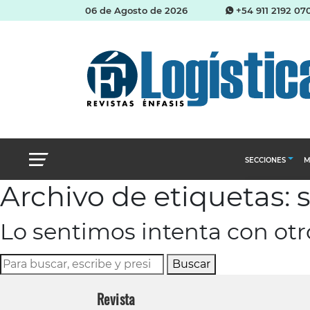
06 de Agosto de 2026
+54 911 2192 07
SECCIONES
M
Archivo de etiquetas: 
Abastecimien
Lo sentimos intenta con ot
Almacenes e i
Cadena de Sum
Buscar
Logística y di
Revista
Management