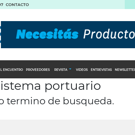
07
CONTACTO
L ENCUENTRO
PROVEEDORES
REVISTA
VIDEOS
ENTREVISTAS
NEWSLETTE
sistema portuario
Calendario Editorial
to y compras
Ediciones Anteriores
ro termino de busqueda.
nventarios
inistro del Agro
stribución